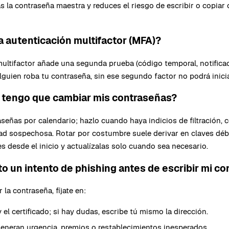
 la contraseña maestra y reduces el riesgo de escribir o copiar
a autenticación multifactor (MFA)?
ultifactor añade una segunda prueba (código temporal, notificac
 alguien roba tu contraseña, sin ese segundo factor no podrá inici
 tengo que cambiar mis contraseñas?
eñas por calendario; hazlo cuando haya indicios de filtración, 
ad sospechosa. Rotar por costumbre suele derivar en claves débi
s desde el inicio y actualízalas solo cuando sea necesario.
 un intento de phishing antes de escribir mi c
 la contraseña, fíjate en:
 el certificado; si hay dudas, escribe tú mismo la dirección.
eneran urgencia, premios o restablecimientos inesperados.