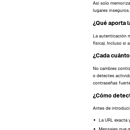
Así solo memorizas
lugares inseguros.
¿Qué aporta l
La autenticación m
física). Incluso si
¿Cada cuánto
No cambies contras
o detectes activid
contraseñas fuerte
¿Cómo detecto
Antes de introducir
La URL exacta y
Mensajes que g