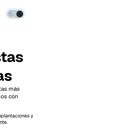
Modo
oscuro
stas
as
ntas más
mos con
.
suplantaciones y
nte.