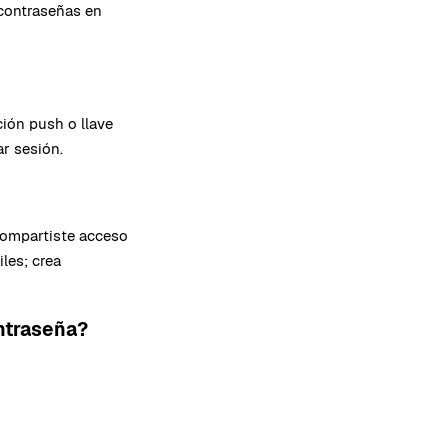
 contraseñas en
ión push o llave
ar sesión.
compartiste acceso
les; crea
ontraseña?