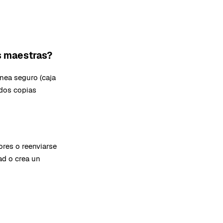
s maestras?
nea seguro (caja
 dos copias
ores o reenviarse
ad o crea un