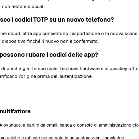
 non restare bloccati.
sco i codici TOTP su un nuovo telefono?
nel cloud; altre app consentono l'esportazione o la nuova scans
o dispositivo finché il nuovo non è confermato.
 possono rubare i codici delle app?
i di phishing in tempo reale. Le chiavi hardware e le passkey offr
rificano l'origine prima dell'autenticazione.
multifattore
2FA ovunque, a partire da email, banca e console di amministrazione clo
rd uniche e robuste conservate in un gestore zero-knowledge.