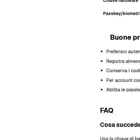
Chiave hardware
Passkey/biometr
Buone pr
4
Preferisci aute
Registra almeno
Conserva i codic
Per account con
Abilita le pass
FAQ
Cosa succede
Usa la chiave di ba