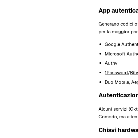
App autentica
Generano codici of
per la maggior part
Google Authent
Microsoft Auth
Authy
1Password
/
Bit
Duo Mobile, Ae
Autenticazio
Alcuni servizi (Ok
Comodo, ma attenzi
Chiavi hardwa