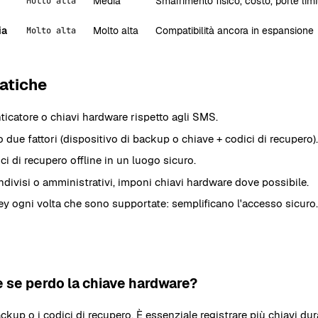
Media
Smarrimento fisico, costo, porte limi
Molto alta
ia
Molto alta
Compatibilità ancora in espansione
Molto alta
atiche
nticatore o chiavi hardware rispetto agli SMS.
 due fattori (dispositivo di backup o chiave + codici di recupero).
i di recupero offline in un luogo sicuro.
divisi o amministrativi, imponi chiavi hardware dove possibile.
key ogni volta che sono supportate: semplificano l'accesso sicuro.
 se perdo la chiave hardware?
ckup o i codici di recupero. È essenziale registrare più chiavi dur