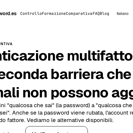
word.es
Controllo
Formazione
Comparativa
FAQ
Blog
Italiano
UNTIVA
ticazione multifatto
econda barriera che 
nali non possono ag
ini "qualcosa che sai" (la password) a "qualcosa che
sei". Anche se la password viene rubata, l'account r
o fattore. Vediamo le alternative disponibili.