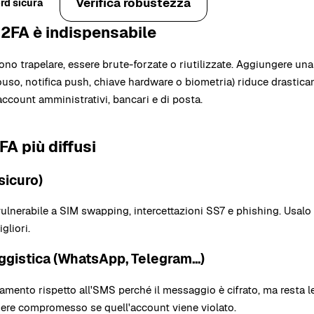
Verifica robustezza
rd sicura
 2FA è indispensabile
o trapelare, essere brute-forzate o riutilizzate. Aggiungere una
uso, notifica push, chiave hardware o biometria) riduce drasticam
ccount amministrativi, bancari e di posta.
A più diffusi
sicuro)
ulnerabile a SIM swapping, intercettazioni SS7 e phishing. Usalo 
gliori.
gistica (WhatsApp, Telegram...)
amento rispetto all'SMS perché il messaggio è cifrato, ma resta l
sere compromesso se quell'account viene violato.