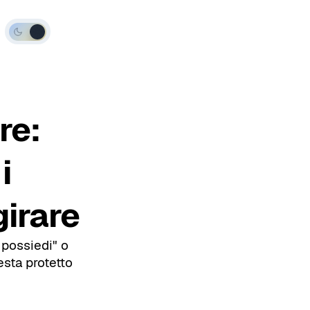
Modalità
scura
re:
i
girare
 possiedi" o
esta protetto