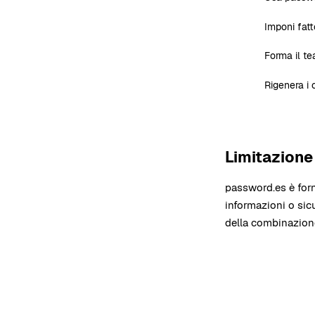
Imponi fatto
Forma il te
Rigenera i 
Limitazione
password.es è forn
informazioni o sic
della combinazione