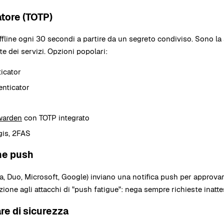
tore (TOTP)
fline ogni 30 secondi a partire da un segreto condiviso. Sono la 
e dei servizi. Opzioni popolari:
icator
enticator
warden
con TOTP integrato
gis, 2FAS
ne push
ta, Duo, Microsoft, Google) inviano una notifica push per approvar
one agli attacchi di "push fatigue": nega sempre richieste inatte
re di sicurezza