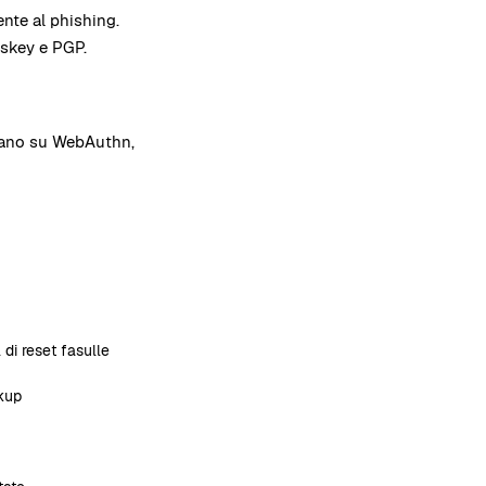
nte al phishing.
sskey e PGP.
asano su WebAuthn,
 di reset fasulle
ckup