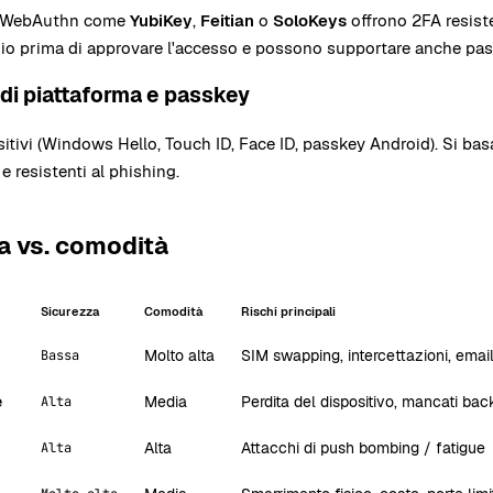
2/WebAuthn come
YubiKey
,
Feitian
o
SoloKeys
offrono 2FA resiste
inio prima di approvare l'accesso e possono supportare anche pa
 di piattaforma e passkey
ositivi (Windows Hello, Touch ID, Face ID, passkey Android). Si b
e resistenti al phishing.
a vs. comodità
Sicurezza
Comodità
Rischi principali
Molto alta
SIM swapping, intercettazioni, email
Bassa
e
Media
Perdita del dispositivo, mancati ba
Alta
Alta
Attacchi di push bombing / fatigue
Alta