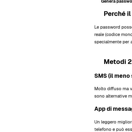
Genera passwo
Perché il
1
Le password posson
reale (codice mono
specialmente per a
Metodi 2F
2
SMS (il meno 
Molto diffuso ma v
sono alternative mi
App di messag
Un leggero miglior
telefono e può es