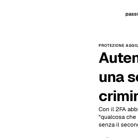
pass
PROTEZIONE AGGI
Auten
una s
crimi
Con il 2FA abb
"qualcosa che 
senza il second