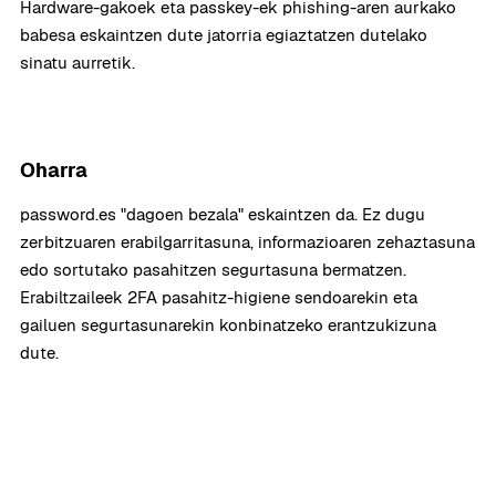
Hardware-gakoek eta passkey-ek phishing-aren aurkako
babesa eskaintzen dute jatorria egiaztatzen dutelako
sinatu aurretik.
Oharra
password.es "dagoen bezala" eskaintzen da. Ez dugu
zerbitzuaren erabilgarritasuna, informazioaren zehaztasuna
edo sortutako pasahitzen segurtasuna bermatzen.
Erabiltzaileek 2FA pasahitz-higiene sendoarekin eta
gailuen segurtasunarekin konbinatzeko erantzukizuna
dute.