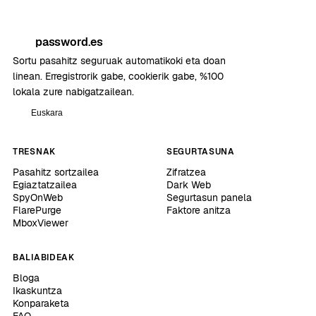
password.es
Sortu pasahitz seguruak automatikoki eta doan
linean. Erregistrorik gabe, cookierik gabe, %100
lokala zure nabigatzailean.
Euskara
TRESNAK
SEGURTASUNA
Pasahitz sortzailea
Zifratzea
Egiaztatzailea
Dark Web
SpyOnWeb
Segurtasun panela
FlarePurge
Faktore anitza
MboxViewer
BALIABIDEAK
Bloga
Ikaskuntza
Konparaketa