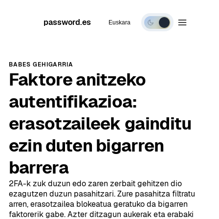
password.es
Euskara
Modu
iluna
BABES GEHIGARRIA
Faktore anitzeko
autentifikazioa:
erasotzaileek gainditu
ezin duten bigarren
barrera
2FA-k zuk duzun edo zaren zerbait gehitzen dio
ezagutzen duzun pasahitzari. Zure pasahitza filtratu
arren, erasotzailea blokeatua geratuko da bigarren
faktorerik gabe. Azter ditzagun aukerak eta erabaki