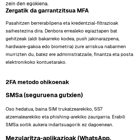
zein den egokiena.
Zergatik da garrantzitsua MFA
Pasahitzen berrerabilpena eta kredentzial-filtrazioak
saihestezina dira. Denbora errealeko egiaztapen bat
gehitzeak (aldi bakarreko kodea, push jakinarazpena,
hardware-gakoa edo biometria) zure arriskua nabarmen
murrizten du, batez ere administratzaile, finantza eta posta
elektronikoko kontuetarako.
2FA metodo ohikoenak
SMSa (seguruena gutxien)
Oso hedatua, baina SIM trukatzearekiko, SS7
atzemalearekiko eta phishing-arekiko zaurgarria. Erabili
SMSa soilik aukera indartsuagorik ez dagoenean.
Mezularitza-aplikazioak (WhatsApp,