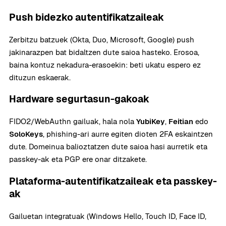
Push bidezko autentifikatzaileak
Zerbitzu batzuek (Okta, Duo, Microsoft, Google) push
jakinarazpen bat bidaltzen dute saioa hasteko. Erosoa,
baina kontuz nekadura-erasoekin: beti ukatu espero ez
dituzun eskaerak.
Hardware segurtasun-gakoak
FIDO2/WebAuthn gailuak, hala nola
YubiKey
,
Feitian
edo
SoloKeys
, phishing-ari aurre egiten dioten 2FA eskaintzen
dute. Domeinua balioztatzen dute saioa hasi aurretik eta
passkey-ak eta PGP ere onar ditzakete.
Plataforma-autentifikatzaileak eta passkey-
ak
Gailuetan integratuak (Windows Hello, Touch ID, Face ID,