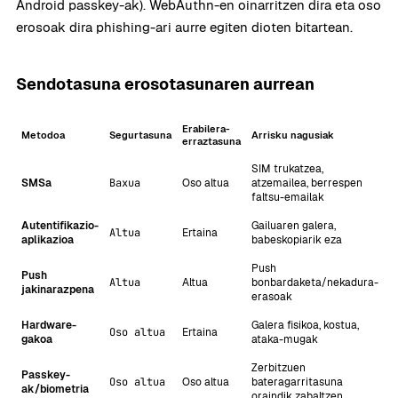
Android passkey-ak). WebAuthn-en oinarritzen dira eta oso
erosoak dira phishing-ari aurre egiten dioten bitartean.
Sendotasuna erosotasunaren aurrean
Erabilera-
Metodoa
Segurtasuna
Arrisku nagusiak
erraztasuna
SIM trukatzea,
SMSa
Baxua
Oso altua
atzemailea, berrespen
faltsu-emailak
Autentifikazio-
Gailuaren galera,
Altua
Ertaina
aplikazioa
babeskopiarik eza
Push
Push
Altua
Altua
bonbardaketa/nekadura-
jakinarazpena
erasoak
Hardware-
Galera fisikoa, kostua,
Oso altua
Ertaina
gakoa
ataka-mugak
Zerbitzuen
Passkey-
Oso altua
Oso altua
bateragarritasuna
ak/biometria
oraindik zabaltzen