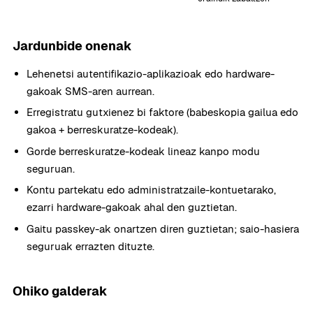
Jardunbide onenak
Lehenetsi autentifikazio-aplikazioak edo hardware-
gakoak SMS-aren aurrean.
Erregistratu gutxienez bi faktore (babeskopia gailua edo
gakoa + berreskuratze-kodeak).
Gorde berreskuratze-kodeak lineaz kanpo modu
seguruan.
Kontu partekatu edo administratzaile-kontuetarako,
ezarri hardware-gakoak ahal den guztietan.
Gaitu passkey-ak onartzen diren guztietan; saio-hasiera
seguruak errazten dituzte.
Ohiko galderak