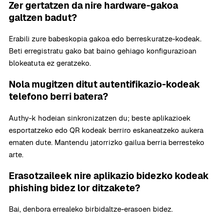
Zer gertatzen da nire hardware-gakoa
galtzen badut?
Erabili zure babeskopia gakoa edo berreskuratze-kodeak.
Beti erregistratu gako bat baino gehiago konfigurazioan
blokeatuta ez geratzeko.
Nola mugitzen ditut autentifikazio-kodeak
telefono berri batera?
Authy-k hodeian sinkronizatzen du; beste aplikazioek
esportatzeko edo QR kodeak berriro eskaneatzeko aukera
ematen dute. Mantendu jatorrizko gailua berria berresteko
arte.
Erasotzaileek nire aplikazio bidezko kodeak
phishing bidez lor ditzakete?
Bai, denbora errealeko birbidaltze-erasoen bidez.