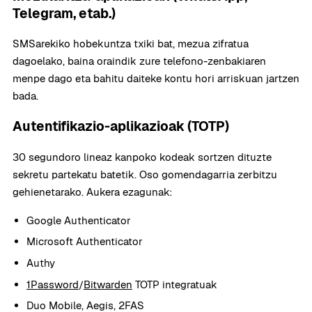
Telegram, etab.)
SMSarekiko hobekuntza txiki bat, mezua zifratua
dagoelako, baina oraindik zure telefono-zenbakiaren
menpe dago eta bahitu daiteke kontu hori arriskuan jartzen
bada.
Autentifikazio-aplikazioak (TOTP)
30 segundoro lineaz kanpoko kodeak sortzen dituzte
sekretu partekatu batetik. Oso gomendagarria zerbitzu
gehienetarako. Aukera ezagunak:
Google Authenticator
Microsoft Authenticator
Authy
1Password
/
Bitwarden
TOTP integratuak
Duo Mobile, Aegis, 2FAS