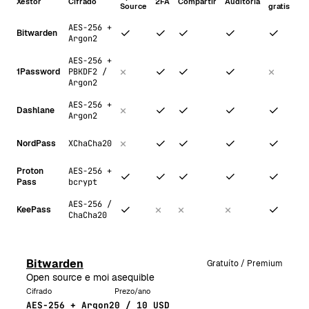
Xestor
Cifrado
2FA
Compartir
Auditoría
Pr
Source
gratis
AES-256 +
0 /
✓
✓
✓
✓
✓
Bitwarden
Argon2
US
AES-256 +
×
✓
✓
✓
×
1Password
PBKDF2 /
36
Argon2
AES-256 +
0 
×
✓
✓
✓
✓
Dashlane
Argon2
US
0 
×
✓
✓
✓
✓
NordPass
XChaCha20
US
Proton
AES-256 +
0 
✓
✓
✓
✓
✓
Pass
bcrypt
US
AES-256 /
✓
×
×
×
✓
KeePass
0
ChaCha20
Bitwarden
Gratuíto / Premium
Open source e moi asequible
Cifrado
Prezo/ano
AES-256 + Argon2
0 / 10 USD