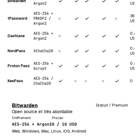
✓
✓
✓
✓
✓
Bitwarden
Argon2
USD
AES-256 +
36
×
✓
✓
✓
×
1Password
PBKDF2 /
USD
Argon2
AES-256 +
0 / 6
×
✓
✓
✓
✓
Dashlane
Argon2
USD
0 / 2
×
✓
✓
✓
✓
NordPass
XChaCha20
USD
AES-256 +
0 / 4
✓
✓
✓
✓
✓
Proton Pass
bcrypt
USD
AES-256 /
✓
×
×
×
✓
KeePass
0
ChaCha20
Bitwarden
Gratuit / Premium
Open source et très abordable
Chiffrement
Prix/an
AES-256 + Argon2
0 / 10 USD
Web, Windows, Mac, Linux, iOS, Android